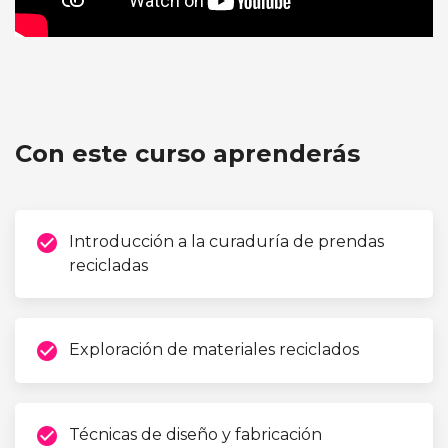
Programa de Mentorías: Curatorías de prendas
recicladas con residuos textiles
Con este curso aprenderás
check_circle
Introducción a la curaduría de prendas
recicladas
check_circle
Exploración de materiales reciclados
check_circle
Técnicas de diseño y fabricación