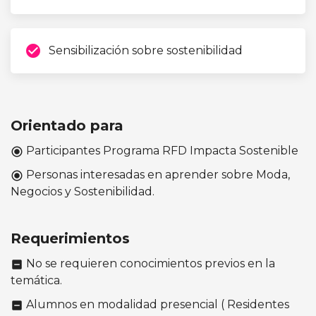
check_circle
Sensibilización sobre sostenibilidad
Orientado para
Participantes Programa RFD Impacta Sostenible
radio_button_checked
Personas interesadas en aprender sobre Moda,
radio_button_checked
Negocios y Sostenibilidad.
Requerimientos
No se requieren conocimientos previos en la
indeterminate_check_box
temática.
Alumnos en modalidad presencial ( Residentes
indeterminate_check_box