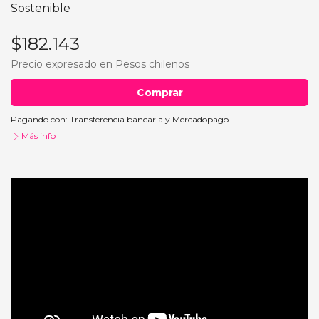
Sostenible
$182.143
Precio expresado en Pesos chilenos
Comprar
Pagando con:
Transferencia bancaria
y
Mercadopago
Más info