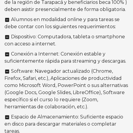
de la región de Tarapacá y beneficiarios beca 100% )
deben asistir presencialmente de forma obligatoria.
Alumnos en modalidad online y para tareas se
indeterminate_check_box
debe contar con los siguientes requerimientos:
Dispositivo: Computadora, tableta o smartphone
indeterminate_check_box
con acceso a internet.
Conexión a Internet: Conexión estable y
indeterminate_check_box
suficientemente rápida para streaming y descargas.
Software: Navegador actualizado (Chrome,
indeterminate_check_box
Firefox, Safari, etc.), Aplicaciones de productividad
como Microsoft Word, PowerPoint o sus alternativas
(Google Docs, Google Slides, LibreOffice), Software
específico si el curso lo requiere (Zoom,
herramientas de colaboración, etc.).
Espacio de Almacenamiento: Suficiente espacio
indeterminate_check_box
en disco para descargar materiales o completar
tareas.