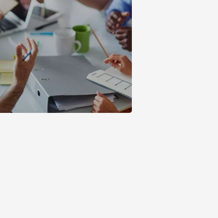
Más
 y Crecimiento de
info