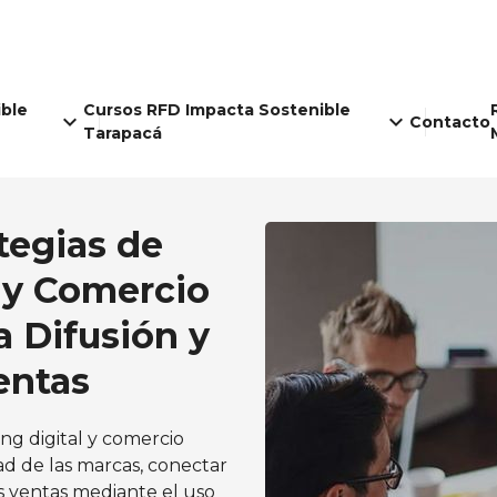
ible
Cursos RFD Impacta Sostenible
keyboard_arrow_down
keyboard_arrow_down
Contacto
Tarapacá
ategias de
 y Comercio
a Difusión y
entas
ng digital y comercio
idad de las marcas, conectar
s ventas mediante el uso