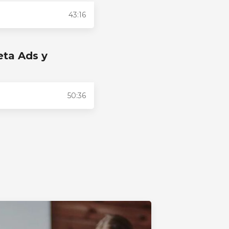
43:16
eta Ads y
50:36