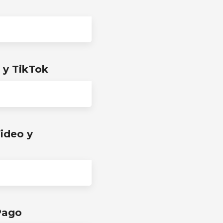
 y TikTok
Video y
Pago