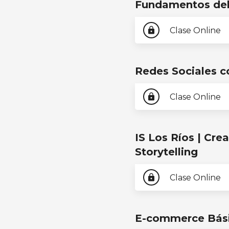
Fundamentos del
Clase Online
lock
Redes Sociales c
Clase Online
lock
IS Los Ríos | Cre
Storytelling
Clase Online
lock
E-commerce Bási